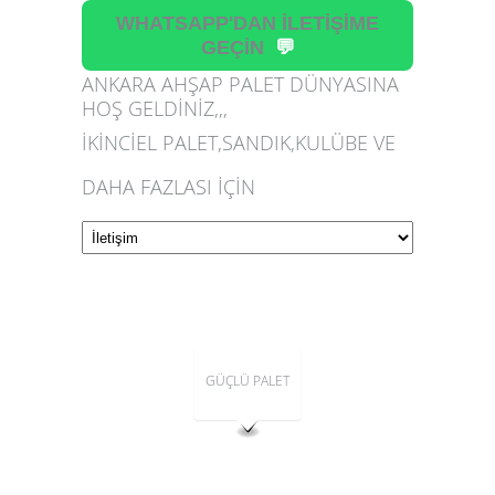
WHATSAPP'DAN İLETİŞİME
GEÇİN
💬
ANKARA AHŞAP PALET DÜNYASINA
HOŞ GELDİNİZ,,,
İKİNCİEL PALET,SANDIK,KULÜBE VE
DAHA FAZLASI İÇİN
GÜÇLÜ PALET