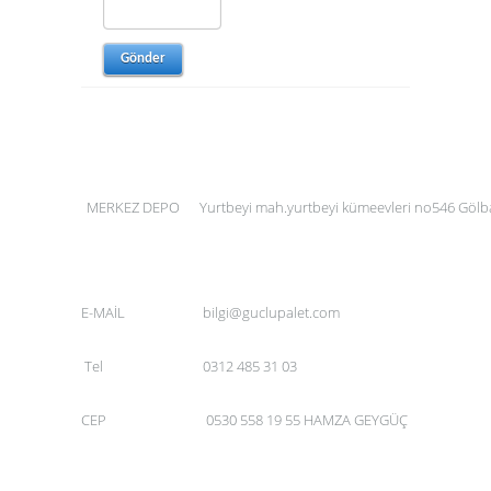
MERKEZ DEPO
Yurtbeyi mah.yurtbeyi kümeevleri no546 Gölb
E-MAİL
bilgi@guclupalet.com
Tel
0312 485 31 03
CEP
0530 558 19 55 HAMZA GEYGÜÇ