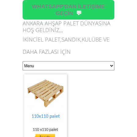
WHATSAPP'DAN İLETİŞİME
GEÇİN
💬
ANKARA AHŞAP PALET DÜNYASINA
HOŞ GELDİNİZ,,,
İKİNCİEL PALET,SANDIK,KULÜBE VE
DAHA FAZLASI İÇİN
110x110 palet
110 x110 palet