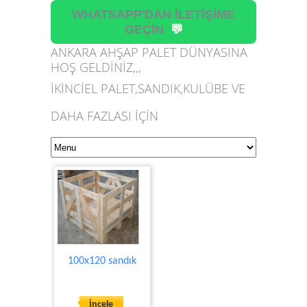
WHATSAPP'DAN İLETİŞİME
GEÇİN
💬
ANKARA AHŞAP PALET DÜNYASINA
HOŞ GELDİNİZ,,,
İKİNCİEL PALET,SANDIK,KULÜBE VE
DAHA FAZLASI İÇİN
100x120 sandık
İncele